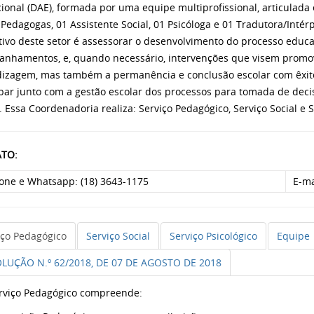
ional (DAE), formada por uma equipe multiprofissional, articulada 
 Pedagogas, 01 Assistente Social, 01 Psicóloga e 01 Tradutora/Intérp
tivo deste setor é assessorar o desenvolvimento do processo educa
nhamentos, e, quando necessário, intervenções que visem promov
izagem, mas também a permanência e conclusão escolar com êxito
ipar junto com a gestão escolar dos processos para tomada de de
. Essa Coordenadoria realiza: Serviço Pedagógico, Serviço Social e S
TO:
fone e Whatsapp: (18) 3643-1175
E-ma
iço Pedagógico
Serviço Social
Serviço Psicológico
Equipe
LUÇÃO N.º 62/2018, DE 07 DE AGOSTO DE 2018
rviço Pedagógico compreende: