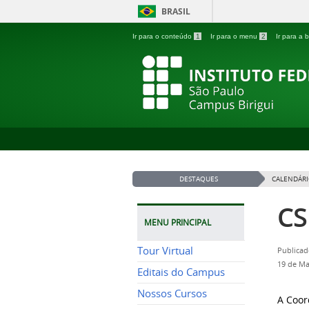
BRASIL
Ir para o conteúdo
1
Ir para o menu
2
Ir para a
DESTAQUES
CALENDÁRI
CS
MENU PRINCIPAL
Tour Virtual
Publicad
19 de Ma
Editais do Campus
Nossos Cursos
A Coor