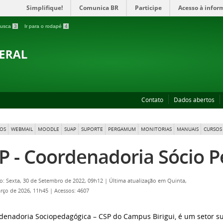
Simplifique!
Comunica BR
Participe
Acesso à infor
 busca
3
Ir para o rodapé
4
Contato
Dados abertos
OS
WEBMAIL
MOODLE
SUAP
SUPORTE
PERGAMUM
MONITORIAS
MANUAIS
CURSOS 
P - Coordenadoria Sócio 
o: Sexta, 30 de Setembro de 2022, 09h12
|
Última atualização em Quinta,
rço de 2026, 11h45
|
Acessos: 4607
denadoria Sociopedagógica – CSP do Campus Birigui, é um setor su