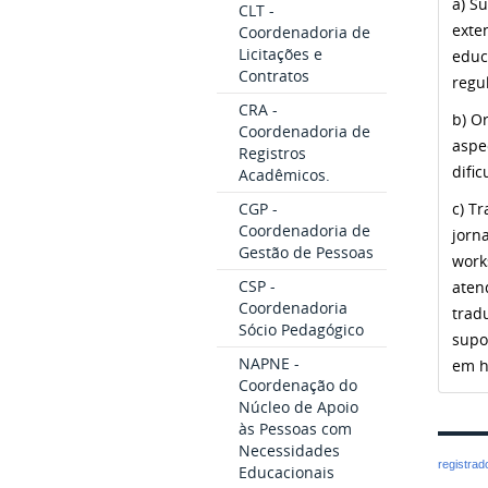
a) S
CLT -
exte
Coordenadoria de
Licitações e
educ
Contratos
regu
CRA -
b) O
Coordenadoria de
aspe
Registros
difi
Acadêmicos.
CGP -
c) T
Coordenadoria de
jorn
Gestão de Pessoas
work
CSP -
aten
Coordenadoria
trad
Sócio Pedagógico
supo
NAPNE -
em h
Coordenação do
Núcleo de Apoio
às Pessoas com
Necessidades
registra
Educacionais