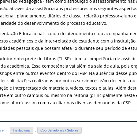
upervisão Pedagógica - tem como atribuição o assessoramento nas a
nsão através da assistência aos professores nos seguintes aspectos
acional, planejamento, diários de classe, relação professor-aluno e
laridade do desenvolvimento do processo educativo.
rientação Educacional - cuida do atendimento e do acompanhamen
ctos acadêmicos e da inter-relação do estudante com a instituição,
culdades pessoais que possam afetá-lo durante seu período de est
radutor /Interprete de Libras (TILSP) - tem a competência de assist
ada acadêmica. Essa competência vai além da sala de aula, pois eng
shops entre outros eventos dentro do IFSP. Na ausência desse públi
der solicitações realizadas por outros servidores e/ou docentes qu
ução e interpretação de materiais, vídeos, textos e aulas. Além d
rte em outro campus ou mesmo na reitoria (principalmente neste
ome office), assim como auxiliar nas diversas demandas da CSP.
do em:
Institucional
,
Coordenadorias / Setores