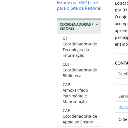
Estude no IFSP! ( Link
Educac
para o Site da Reitoria)
por 03
O obje
acompa
COORDENADORIAS /
SETORES
aprend
partic
CTI -
Coordenadoria de
ensino
Tecnologia da
Informação
CONTA
CBI -
Coordenadoria de
Tele
Biblioteca
CAP -
Almoxarifado
Patrimônio e
Serv
Manutenção
RESO
CAE -
Coordenadoria de
O Se
Apoio ao Ensino