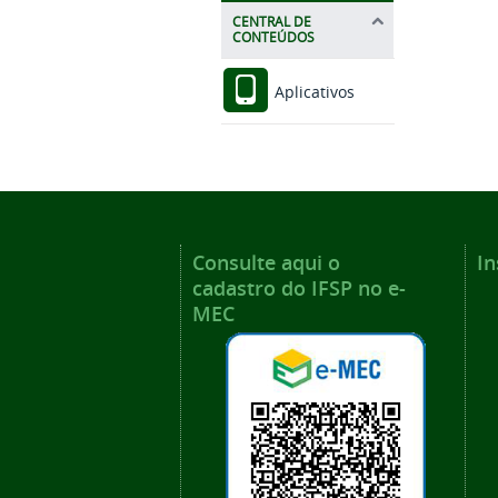
CENTRAL DE
CONTEÚDOS
Aplicativos
Consulte aqui o
In
cadastro do IFSP no e-
MEC