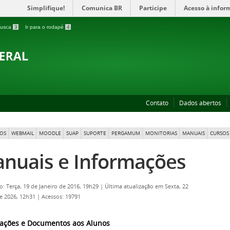
Simplifique!
Comunica BR
Participe
Acesso à infor
 busca
3
Ir para o rodapé
4
Contato
Dados abertos
OS
WEBMAIL
MOODLE
SUAP
SUPORTE
PERGAMUM
MONITORIAS
MANUAIS
CURSOS 
nuais e Informações
o: Terça, 19 de Janeiro de 2016, 19h29
|
Última atualização em Sexta, 22
e 2026, 12h31
|
Acessos: 19791
ações e Documentos aos Alunos