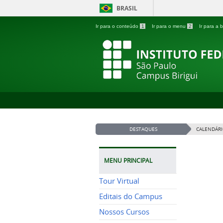
BRASIL
Ir para o conteúdo
1
Ir para o menu
2
Ir para a
DESTAQUES
CALENDÁRI
MENU PRINCIPAL
Tour Virtual
Editais do Campus
Nossos Cursos