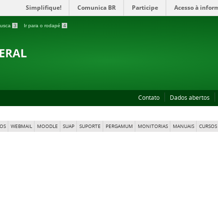
Simplifique!
Comunica BR
Participe
Acesso à infor
 busca
3
Ir para o rodapé
4
Contato
Dados abertos
OS
WEBMAIL
MOODLE
SUAP
SUPORTE
PERGAMUM
MONITORIAS
MANUAIS
CURSOS 