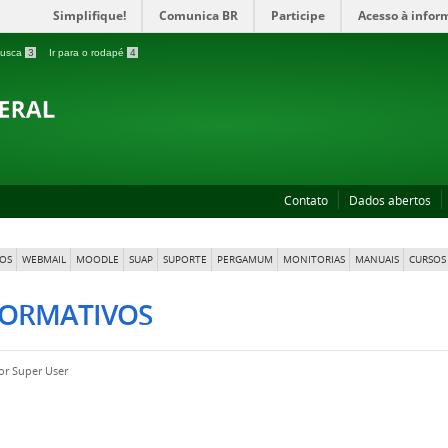
Simplifique!
Comunica BR
Participe
Acesso à infor
 busca
3
Ir para o rodapé
4
Contato
Dados abertos
OS
WEBMAIL
MOODLE
SUAP
SUPORTE
PERGAMUM
MONITORIAS
MANUAIS
CURSOS 
FORMATIVOS
por
Super User