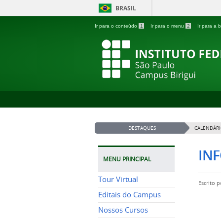
BRASIL
Ir para o conteúdo
1
Ir para o menu
2
Ir para a
DESTAQUES
CALENDÁRI
IN
MENU PRINCIPAL
Tour Virtual
Escrito 
Editais do Campus
Nossos Cursos