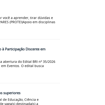
r você a aprender, tirar dúvidas e
PARES (PROTEI)Apoio em disciplinas
o à Participação Discente em
a abertura do Edital BRI nº 35/2026
e em Eventos. O edital busca
os superiores
al de Educação, Ciência e
de vaga(s) destinada(s) a