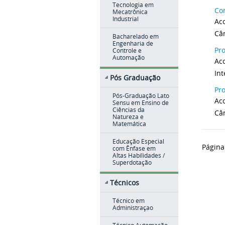
Tecnologia em
Con
Mecatrônica
Industrial
Aco
Câ
Bacharelado em
Engenharia de
Pro
Controle e
Automação
Ac
In
Pós Graduação
Pro
Pós-Graduação Lato
Aco
Sensu em Ensino de
Ciências da
Câ
Natureza e
Matemática
Educação Especial
Página
com Ênfase em
Altas Habilidades /
Superdotação
Técnicos
Técnico em
Administraçao