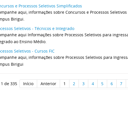
cursos e Processos Seletivos Simplificados
mpanhe aqui, informações sobre Concursos e Processos Seletivos S
mpus Birigui.
cessos Seletivos - Técnicos e Integrado
ompanhe aqui Informações sobre Processos Seletivos para ingressa
tegrado ao Ensino Médio.
cessos Seletivos - Cursos FIC
mpanhe aqui, informações sobre Processos Seletivos para Ingressa
mpus Birigui
 1 de 335
Início
Anterior
1
2
3
4
5
6
7