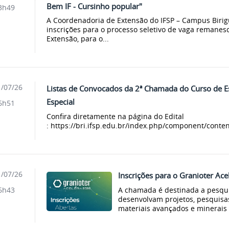
Bem IF - Cursinho popular"
3h49
A Coordenadoria de Extensão do IFSP – Campus Birig
inscrições para o processo seletivo de vaga remanes
Extensão, para o...
/07/26
Listas de Convocados da 2ª Chamada do Curso de E
Especial
6h51
Confira diretamente na página do Edital
: https://bri.ifsp.edu.br/index.php/component/conten
/07/26
Inscrições para o Granioter Ac
A chamada é destinada a pesqui
6h43
desenvolvam projetos, pesquisa
materiais avançados e minerais 