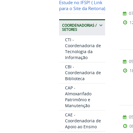
Estude no IFSP! ( Link
para o Site da Reitoria)
07
1
COORDENADORIAS /
SETORES
CTI -
Coordenadoria de
Tecnologia da
Informação
05
CBI -
1
Coordenadoria de
Biblioteca
CAP -
Almoxarifado
Patrimônio e
Manutenção
CAE -
05
Coordenadoria de
0
Apoio ao Ensino