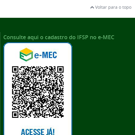
Voltar para o topo
Consulte aqui o cadastro do IFSP no e-MEC