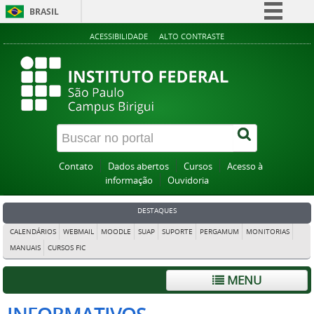
BRASIL
Simplifique!
ACESSIBILIDADE
ALTO CONTRASTE
Comunica BR
Participe
Acesso à informação
Legislação
Canais
Contato
Dados abertos
Cursos
Acesso à
informação
Ouvidoria
DESTAQUES
CALENDÁRIOS
WEBMAIL
MOODLE
SUAP
SUPORTE
PERGAMUM
MONITORIAS
MANUAIS
CURSOS FIC
MENU