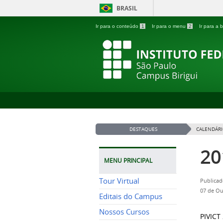
BRASIL
Ir para o conteúdo
1
Ir para o menu
2
Ir para a
DESTAQUES
CALENDÁRI
20
MENU PRINCIPAL
Tour Virtual
Publicad
07 de Ou
Editais do Campus
Nossos Cursos
PIVICT