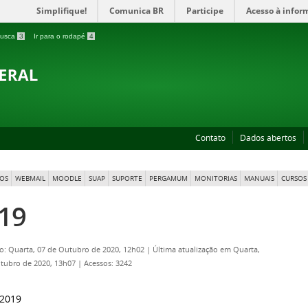
Simplifique!
Comunica BR
Participe
Acesso à infor
 busca
3
Ir para o rodapé
4
Contato
Dados abertos
OS
WEBMAIL
MOODLE
SUAP
SUPORTE
PERGAMUM
MONITORIAS
MANUAIS
CURSOS 
19
o: Quarta, 07 de Outubro de 2020, 12h02
|
Última atualização em Quarta,
tubro de 2020, 13h07
|
Acessos: 3242
 2019