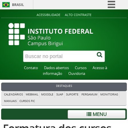
BRASIL
Simplifique!
ACESSIBILIDADE
ALTO CONTRASTE
Comunica BR
Participe
Acesso à informação
Legislação
Canais
Contato
Dados abertos
Cursos
Acesso à
informação
Ouvidoria
DESTAQUES
CALENDÁRIOS
WEBMAIL
MOODLE
SUAP
SUPORTE
PERGAMUM
MONITORIAS
MANUAIS
CURSOS FIC
MENU