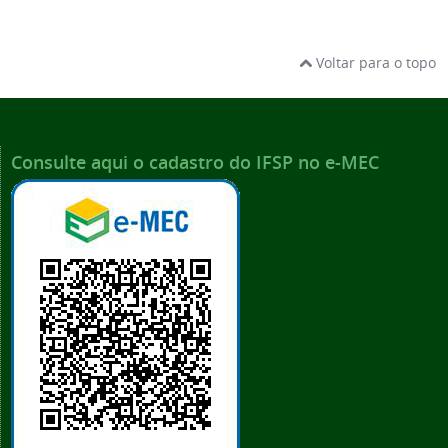
Voltar para o topo
Consulte aqui o cadastro do IFSP no e-MEC