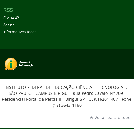
RSS
O que é?
Assine
informativos.feeds
INSTITUTO FEDERAL DE EDUCAÇÃO CIÊNCIA E TECNOLOGIA DE
SÃO PAULO - CAMPUS BIRIGUI - Rua Pedro Cavalo, Nº 709 -
Residencial Portal da Pérola II - Birigui-SP - CEP:16201-407 - Fone:
(18) 3643-1160
Voltar para o topo