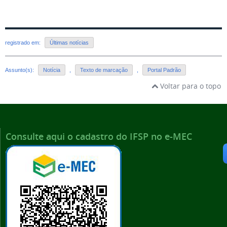
registrado em:
Últimas notícias
Assunto(s):
Notícia
,
Texto de marcação
,
Portal Padrão
Voltar para o topo
Consulte aqui o cadastro do IFSP no e-MEC