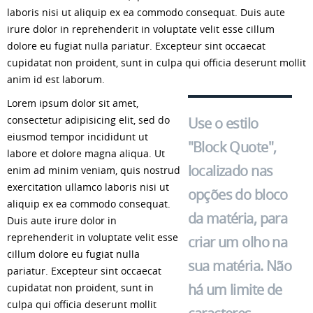
laboris nisi ut aliquip ex ea commodo consequat. Duis aute
irure dolor in reprehenderit in voluptate velit esse cillum
dolore eu fugiat nulla pariatur. Excepteur sint occaecat
cupidatat non proident, sunt in culpa qui officia deserunt mollit
anim id est laborum.
Lorem ipsum dolor sit amet,
consectetur adipisicing elit, sed do
Use o estilo
eiusmod tempor incididunt ut
"Block Quote",
labore et dolore magna aliqua. Ut
localizado nas
enim ad minim veniam, quis nostrud
exercitation ullamco laboris nisi ut
opções do bloco
aliquip ex ea commodo consequat.
da matéria, para
Duis aute irure dolor in
reprehenderit in voluptate velit esse
criar um olho na
cillum dolore eu fugiat nulla
sua matéria. Não
pariatur. Excepteur sint occaecat
há um limite de
cupidatat non proident, sunt in
culpa qui officia deserunt mollit