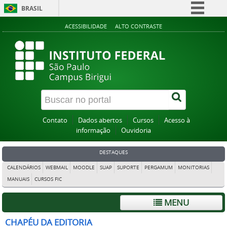
BRASIL
Simplifique!
ACESSIBILIDADE
ALTO CONTRASTE
Comunica BR
Participe
Acesso à informação
Legislação
Canais
Contato
Dados abertos
Cursos
Acesso à
informação
Ouvidoria
DESTAQUES
CALENDÁRIOS
WEBMAIL
MOODLE
SUAP
SUPORTE
PERGAMUM
MONITORIAS
MANUAIS
CURSOS FIC
MENU
CHAPÉU DA EDITORIA