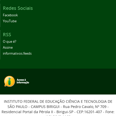
Redes Sociais
Facebook
YouTube
RSS
O que é?
Assine
informativos.feeds
INSTITUTO FEDERAL DE EDUCAÇÃO CIÊNCIA E TECNOLOGIA DE
SÃO PAULO - CAMPUS BIRIGUI - Rua Pedro Cavalo, Nº 709 -
Residencial Portal da Pérola II - Birigui-SP - CEP:16201-407 - Fone: