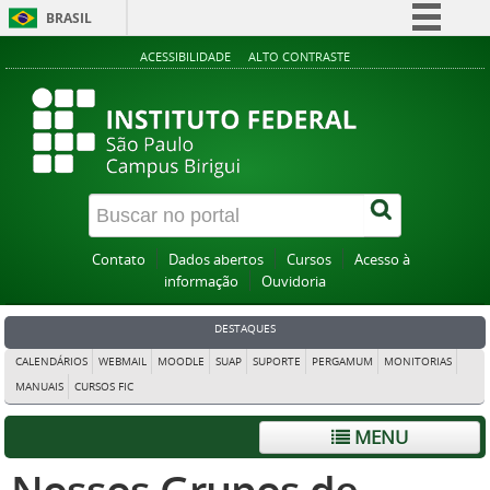
BRASIL
Simplifique!
ACESSIBILIDADE
ALTO CONTRASTE
Comunica BR
Participe
Acesso à informação
Legislação
Canais
Contato
Dados abertos
Cursos
Acesso à
informação
Ouvidoria
DESTAQUES
CALENDÁRIOS
WEBMAIL
MOODLE
SUAP
SUPORTE
PERGAMUM
MONITORIAS
MANUAIS
CURSOS FIC
MENU