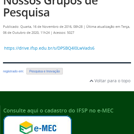
Nossos Grupos de
Pesquisa
Publicado: Quarta, 16 de Novembro de 2016, 08h28
|
Última atualização em Terça,
06 de Outubro de 2020, 11h24
|
Acessos: 5027
https://drive.ifsp.edu.br/s/DPSBQ4l0LwVads6
registrado em:
Pesquisa e Inovação
Voltar para o topo
Consulte aqui o cadastro do IFSP no e-MEC