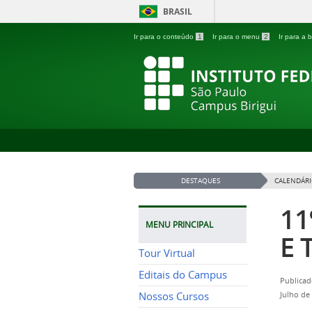
BRASIL
Ir para o conteúdo
1
Ir para o menu
2
Ir para a
DESTAQUES
CALENDÁRI
11
MENU PRINCIPAL
E 
Tour Virtual
Editais do Campus
Publicad
Nossos Cursos
Julho de