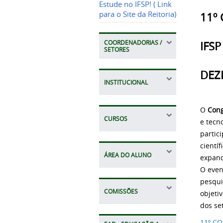
Estude no IFSP! ( Link
para o Site da Reitoria)
11º
IFS
COORDENADORIAS /
SETORES
DEZ
INSTITUCIONAL
O
Cong
CURSOS
e tecn
partic
cientí
ÁREA DO ALUNO
expand
O even
pesqui
COMISSÕES
objeti
dos se
11º CO