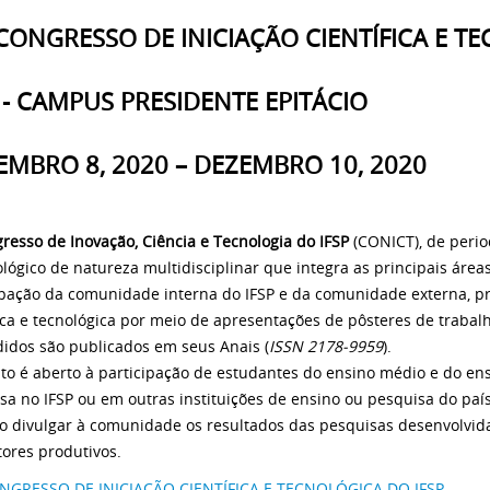
 CONGRESSO DE INICIAÇÃO CIENTÍFICA E T
P - CAMPUS PRESIDENTE EPITÁCIO
EMBRO 8, 2020 – DEZEMBRO 10, 2020
resso de Inovação, Ciência e Tecnologia do IFSP
(CONICT), de perio
ológico de natureza multidisciplinar que integra as principais ár
ipação da comunidade interna do IFSP e da comunidade externa, 
fica e tecnológica por meio de apresentações de pôsteres de trabal
idos são publicados em seus Anais (
ISSN 2178-9959
).
to é aberto à participação de estudantes do ensino médio e do e
sa no IFSP ou em outras instituições de ensino ou pesquisa do paí
vo divulgar à comunidade os resultados das pesquisas desenvolvi
tores produtivos.
NGRESSO DE INICIAÇÃO CIENTÍFICA E TECNOLÓGICA DO IFSP