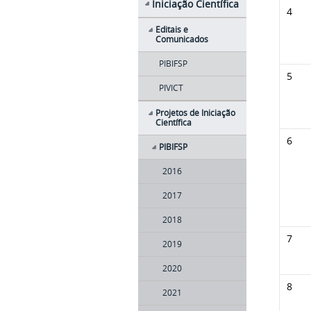
Iniciação Científica
4
Editais e
Comunicados
PIBIFSP
5
PIVICT
Projetos de Iniciação
Científica
6
PIBIFSP
2016
2017
2018
7
2019
2020
8
2021