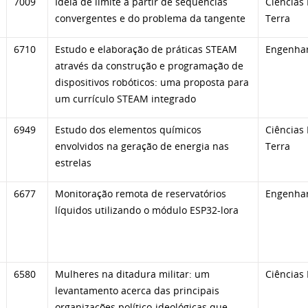
7009
Ideia de limite a partir de sequências
Ciências 
convergentes e do problema da tangente
Terra
6710
Estudo e elaboração de práticas STEAM
Engenhar
através da construção e programação de
dispositivos robóticos: uma proposta para
um currículo STEAM integrado
6949
Estudo dos elementos químicos
Ciências 
envolvidos na geração de energia nas
Terra
estrelas
6677
Monitoração remota de reservatórios
Engenhar
líquidos utilizando o módulo ESP32-lora
6580
Mulheres na ditadura militar: um
Ciências
levantamento acerca das principais
organizações político-ideológicas que