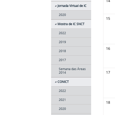
14
Jornada Virtual de IC
2020
15
Mostra de IC SNCT
2022
2019
16
2018
2017
Semana das Áreas
17
2014
CONICT
2022
2021
18
2020