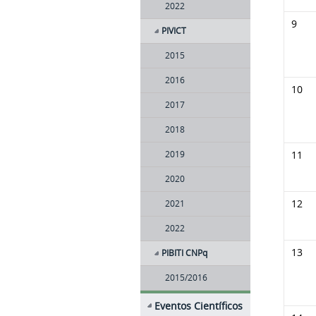
2022
9
PIVICT
2015
2016
10
2017
2018
11
2019
2020
12
2021
2022
13
PIBITI CNPq
2015/2016
Eventos Científicos