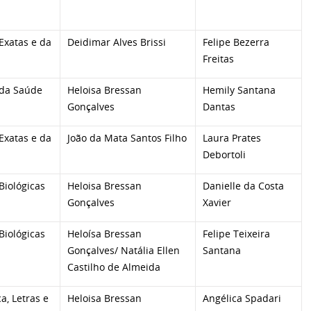
Exatas e da
Deidimar Alves Brissi
Felipe Bezerra
Freitas
 da Saúde
Heloisa Bressan
Hemily Santana
Gonçalves
Dantas
Exatas e da
João da Mata Santos Filho
Laura Prates
Debortoli
Biológicas
Heloisa Bressan
Danielle da Costa
Gonçalves
Xavier
Biológicas
Heloísa Bressan
Felipe Teixeira
Gonçalves/ Natália Ellen
Santana
Castilho de Almeida
ca, Letras e
Heloisa Bressan
Angélica Spadari