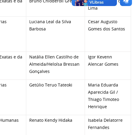
Exatas e da
Bruno Chioderoli Gregio
Gabriela Teles de
Lima
ias
Luciana Leal da Silva
Cesar Augusto
Barbosa
Gomes dos Santos
Exatas e da
Natália Ellen Castilho de
Igor Kevenn
Almeida/Heloísa Bressan
Alencar Gomes
Gonçalves
ias
Getúlio Teruo Tateoki
Maria Eduarda
Aparecida Gil /
Thiago Timoteo
Henrique
 Humanas
Renato Kendy Hidaka
Isabela Delatorre
Fernandes