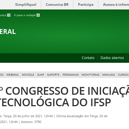
Simplifique!
Comunica BR
Participe
Acesso à infor
 busca
3
Ir para o rodapé
4
Contato
Dados abertos
OS
WEBMAIL
MOODLE
SUAP
SUPORTE
PERGAMUM
MONITORIAS
MANUAIS
CURSOS 
º CONGRESSO DE INICIAÇ
TECNOLÓGICA DO IFSP
o: Terça, 20 de Julho de 2021, 12h44
|
Última atualização em Terça, 20 de
 2021, 12h44
|
Acessos: 3790