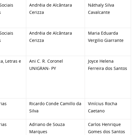
Sociais
Andréia de Alcântara
Náthaly Silva
s
Cerizza
Cavalcante
Sociais
Andréia de Alcântara
Maria Eduarda
s
Cerizza
Vergilio Giarrante
ca, Letras e
Ani C. R. Coronel
Joyce Helena
UNIGRAN- PY
Ferreira dos Santos
ias
Ricardo Conde Camillo da
Vinícius Rocha
Silva
Caetano
ias
Adriano de Souza
Carlos Henrique
Marques
Gomes dos Santos