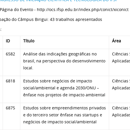
 Página do Evento - http://ocs.ifsp.edu.br/index.php/conict/xiconict
ipação do Câmpus Birigui: 43 trabalhos apresentados
:
ID
Título
Área
6582
Análise das indicações geográficas no
Ciências 
brasil, na perspectiva do desenvolvimento
Aplicada
local.
6818
Estudos sobre negócios de impacto
Ciências 
social/ambiental e agenda 2030/ONU –
Aplicada
ênfase nos projetos de impacto ambiental
6875
Estudos sobre empreendimentos privados
Ciências 
e do terceiro setor ênfase nas startups e
Aplicada
negócios de impacto social/ambiental