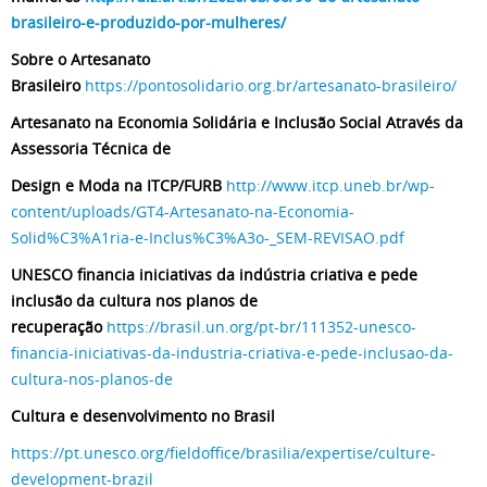
brasileiro-e-produzido-por-mulheres/
Sobre o Artesanato
Brasileiro
https://pontosolidario.org.br/artesanato-brasileiro/
Artesanato na Economia Solidária e Inclusão Social Através da
Assessoria Técnica de
Design e Moda na ITCP/FURB
http://www.itcp.uneb.br/wp-
content/uploads/GT4-Artesanato-na-Economia-
Solid%C3%A1ria-e-Inclus%C3%A3o-_SEM-REVISAO.pdf
UNESCO financia iniciativas da indústria criativa e pede
inclusão da cultura nos planos de
recuperação
https://brasil.un.org/pt-br/111352-unesco-
financia-iniciativas-da-industria-criativa-e-pede-inclusao-da-
cultura-nos-planos-de
Cultura e desenvolvimento no Brasil
https://pt.unesco.org/fieldoffice/brasilia/expertise/culture-
development-brazil