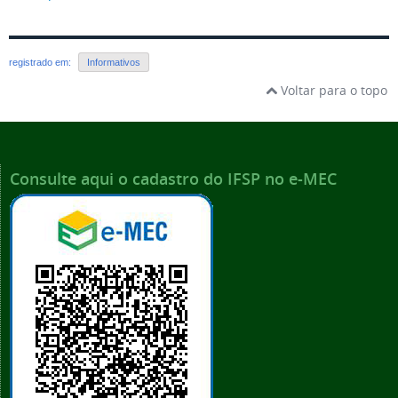
registrado em:
Informativos
Voltar para o topo
Consulte aqui o cadastro do IFSP no e-MEC