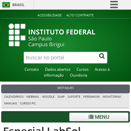
BRASIL
Simplifique!
ACESSIBILIDADE
ALTO CONTRASTE
Comunica BR
Participe
Acesso à informação
Legislação
Canais
Contato
Dados abertos
Cursos
Acesso à
informação
Ouvidoria
DESTAQUES
CALENDÁRIOS
WEBMAIL
MOODLE
SUAP
SUPORTE
PERGAMUM
MONITORIAS
MANUAIS
CURSOS FIC
MENU