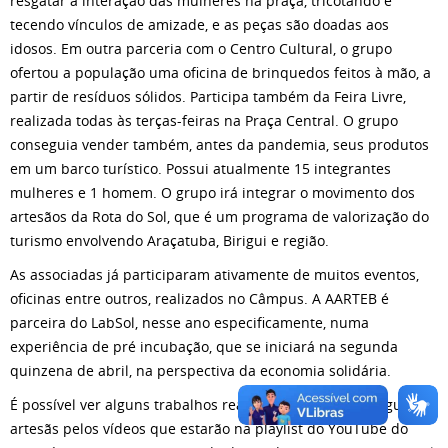
resgatar a interação das mulheres na praça, tricotando e
tecendo vínculos de amizade, e as peças são doadas aos
idosos. Em outra parceria com o Centro Cultural, o grupo
ofertou a população uma oficina de brinquedos feitos à mão, a
partir de resíduos sólidos. Participa também da Feira Livre,
realizada todas às terças-feiras na Praça Central. O grupo
conseguia vender também, antes da pandemia, seus produtos
em um barco turístico. Possui atualmente 15 integrantes
mulheres e 1 homem. O grupo irá integrar o movimento dos
artesãos da Rota do Sol, que é um programa de valorização do
turismo envolvendo Araçatuba, Birigui e região.
As associadas já participaram ativamente de muitos eventos,
oficinas entre outros, realizados no Câmpus. A AARTEB é
parceira do LabSol, nesse ano especificamente, numa
experiência de pré incubação, que se iniciará na segunda
quinzena de abril, na perspectiva da economia solidária.
É possível ver alguns trabalhos realizados e conhecer algumas
artesãs pelos vídeos que estarão na playlist do YouTube do