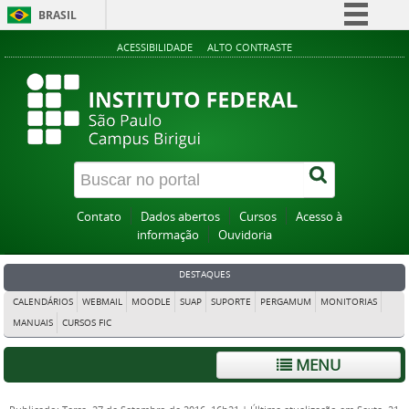
BRASIL
Simplifique!
ACESSIBILIDADE
ALTO CONTRASTE
Comunica BR
Participe
Acesso à informação
Legislação
Canais
Contato
Dados abertos
Cursos
Acesso à
informação
Ouvidoria
DESTAQUES
CALENDÁRIOS
WEBMAIL
MOODLE
SUAP
SUPORTE
PERGAMUM
MONITORIAS
MANUAIS
CURSOS FIC
MENU