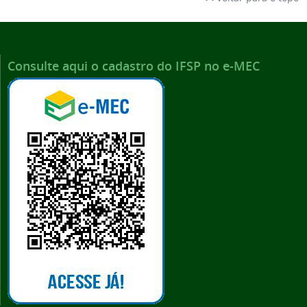
Consulte aqui o cadastro do IFSP no e-MEC