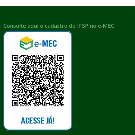
Consulte aqui o cadastro do IFSP no e-MEC