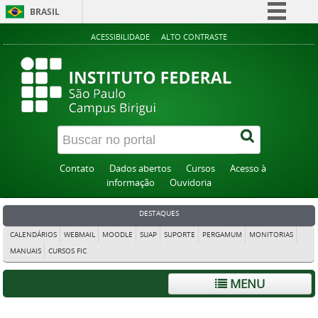
BRASIL
Simplifique!
ACESSIBILIDADE
ALTO CONTRASTE
Comunica BR
Participe
Acesso à informação
Legislação
Canais
Contato
Dados abertos
Cursos
Acesso à
informação
Ouvidoria
DESTAQUES
CALENDÁRIOS
WEBMAIL
MOODLE
SUAP
SUPORTE
PERGAMUM
MONITORIAS
MANUAIS
CURSOS FIC
MENU