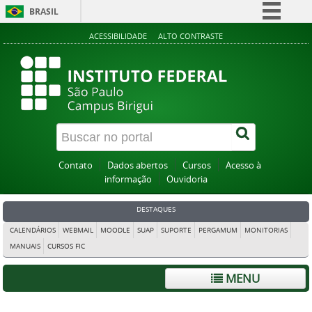
BRASIL
Simplifique!
ACESSIBILIDADE
ALTO CONTRASTE
Comunica BR
Participe
Acesso à informação
Legislação
Canais
Contato
Dados abertos
Cursos
Acesso à
informação
Ouvidoria
DESTAQUES
CALENDÁRIOS
WEBMAIL
MOODLE
SUAP
SUPORTE
PERGAMUM
MONITORIAS
MANUAIS
CURSOS FIC
MENU