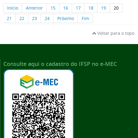
Início
Anterior
15
16
17
18
19
20
21
22
23
24
Próximo
Fim
Voltar para o topo
Consulte aqui o cadastro do IFSP no e-MEC