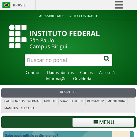
BRASIL
Simplifique!
ACESSIBILIDADE
ALTO CONTRASTE
Comunica BR
Participe
Acesso à informação
Legislação
Canais
Contato
Dados abertos
Cursos
Acesso à
informação
Ouvidoria
DESTAQUES
CALENDÁRIOS
WEBMAIL
MOODLE
SUAP
SUPORTE
PERGAMUM
MONITORIAS
MANUAIS
CURSOS FIC
MENU