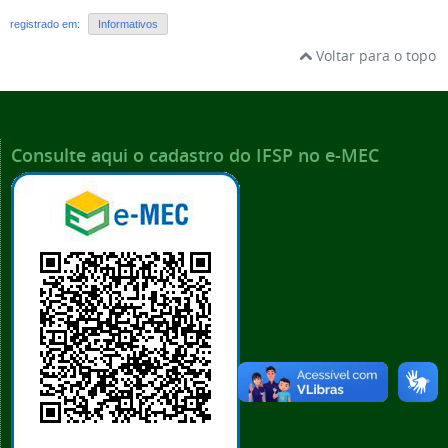
registrado em:
Informativos
Voltar para o topo
Consulte aqui o cadastro do IFSP no e-MEC