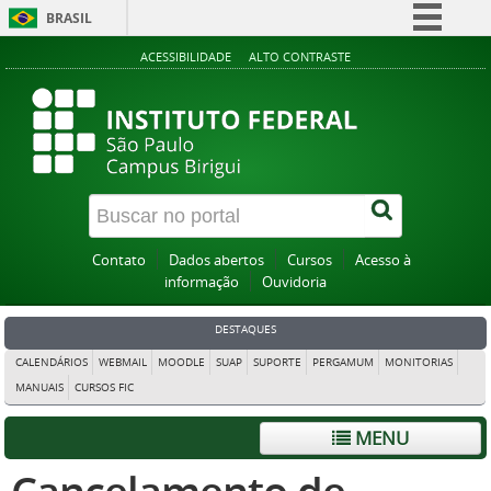
BRASIL
Simplifique!
ACESSIBILIDADE
ALTO CONTRASTE
Comunica BR
Participe
Acesso à informação
Legislação
Canais
Contato
Dados abertos
Cursos
Acesso à
informação
Ouvidoria
DESTAQUES
CALENDÁRIOS
WEBMAIL
MOODLE
SUAP
SUPORTE
PERGAMUM
MONITORIAS
MANUAIS
CURSOS FIC
MENU