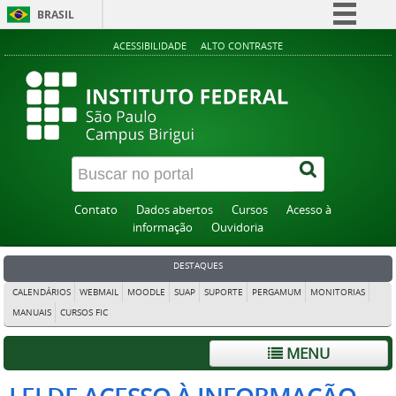
BRASIL
Simplifique!
ACESSIBILIDADE
ALTO CONTRASTE
Comunica BR
Participe
Acesso à informação
Legislação
Canais
Contato
Dados abertos
Cursos
Acesso à
informação
Ouvidoria
DESTAQUES
CALENDÁRIOS
WEBMAIL
MOODLE
SUAP
SUPORTE
PERGAMUM
MONITORIAS
MANUAIS
CURSOS FIC
MENU